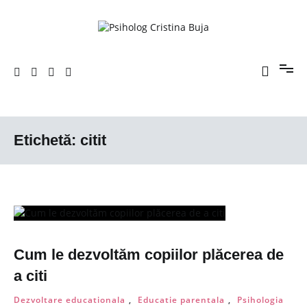
Sari
la
conținut
Porniți pe drumul către voi!
Psiholog Cristina Buja
Etichetă:
citit
Cum le dezvoltăm copiilor plăcerea de
a citi
Dezvoltare educationala
,
Educatie parentala
,
Psihologia