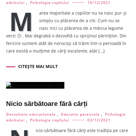
adultului
,
Psihologia copilului
16/12/2021
M
area majoritate a copiilor nu se nasc pur și
simplu cu plăcerea de a citi. Cum nu se
nasc nici cu plăcerea de a mânca legume
verzi 🙂 . Mai degrabă o dezvoltă cu sprijinul părinților. Din
fericire suntem atât de norocoși să trăim într-o perioadă în
care există o mulțime de cărți excelente, atât […]
CITEȘTE MAI MULT
Nicio sărbătoare fără cărți
Dezvoltare educationala
,
Educatie parentala
,
Psihologia
adultului
,
Psihologia copilului
03/12/2021
icio sărbătoare fără cărți este tradiția pe care