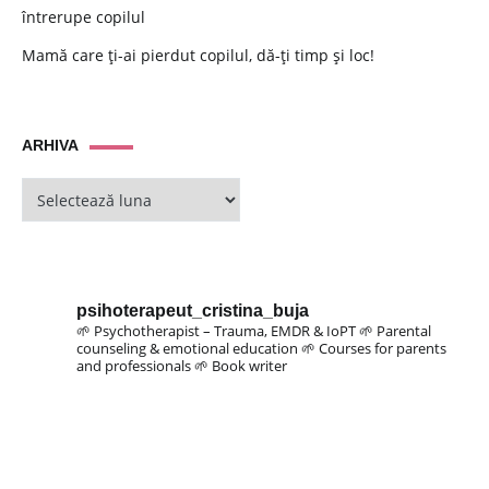
întrerupe copilul
Mamă care ți-ai pierdut copilul, dă-ți timp și loc!
ARHIVA
ARHIVA
psihoterapeut_cristina_buja
🌱 Psychotherapist – Trauma, EMDR & IoPT
🌱 Parental
counseling & emotional education
🌱 Courses for parents
and professionals
🌱 Book writer