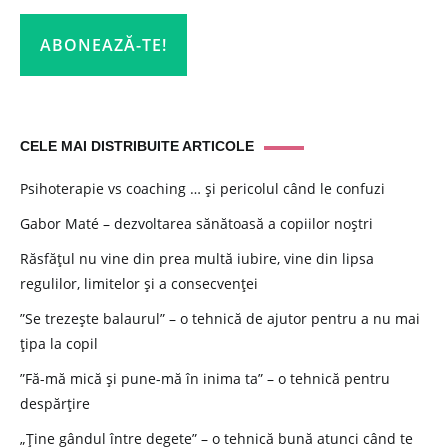
CELE MAI DISTRIBUITE ARTICOLE
Psihoterapie vs coaching … și pericolul când le confuzi
Gabor Maté – dezvoltarea sănătoasă a copiilor noștri
Răsfățul nu vine din prea multă iubire, vine din lipsa
regulilor, limitelor și a consecvenței
”Se trezește balaurul” – o tehnică de ajutor pentru a nu mai
țipa la copil
”Fă-mă mică și pune-mă în inima ta” – o tehnică pentru
despărțire
„Ține gândul între degete” – o tehnică bună atunci când te