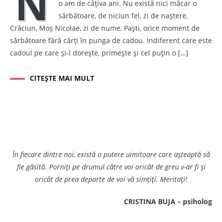
N
o am de câțiva ani. Nu există nici măcar o
sărbătoare, de niciun fel, zi de naștere,
Crăciun, Moș Nicolae, zi de nume, Paști, orice moment de
sărbătoare fără cărți în punga de cadou. Indiferent care este
cadoul pe care și-l dorește, primește și cel puțin o […]
CITEȘTE MAI MULT
În fiecare dintre noi, există o putere uimitoare care așteaptă să
fie găsită. Porniți pe drumul către voi oricât de greu v-ar fi și
oricât de prea departe de voi vă simțiți. Meritați!
CRISTINA BUJA – psiholog