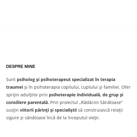
DESPRE MINE
Sunt
psiholog și psihoterapeut
specializat în terapia
traumei
și în psihoterapia copilului, cuplului și familiei. Ofer
sprijin adulților prin
psihoterapie individuală, de grup și
consiliere parentală.
Prin proiectul „Rădăcini Sănătoase”
susțin
viitorii părinți și specialiștii
să construiască relații
sigure și sănătoase încă de la începutul vieții.