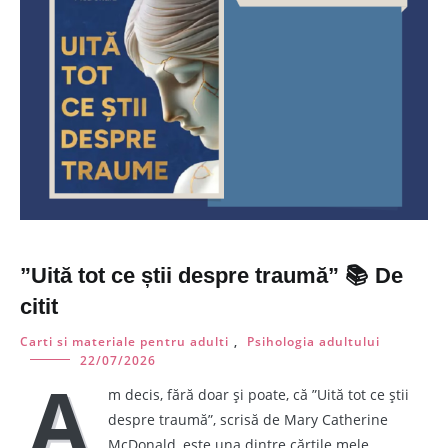
”Uită tot ce știi despre traumă” 📚 De
citit
Carti si materiale pentru adulti
,
Psihologia adultului
22/07/2026
A
m decis, fără doar și poate, că ”Uită tot ce știi
despre traumă”, scrisă de Mary Catherine
McDonald, este una dintre cărțile mele