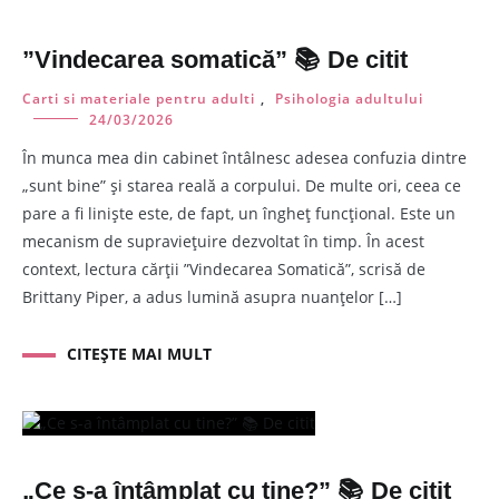
”Vindecarea somatică” 📚 De citit
Carti si materiale pentru adulti
,
Psihologia adultului
24/03/2026
În munca mea din cabinet întâlnesc adesea confuzia dintre
„sunt bine” și starea reală a corpului. De multe ori, ceea ce
pare a fi liniște este, de fapt, un îngheț funcțional. Este un
mecanism de supraviețuire dezvoltat în timp. În acest
context, lectura cărții ”Vindecarea Somatică”, scrisă de
Brittany Piper, a adus lumină asupra nuanțelor […]
CITEȘTE MAI MULT
„Ce s-a întâmplat cu tine?” 📚 De citit