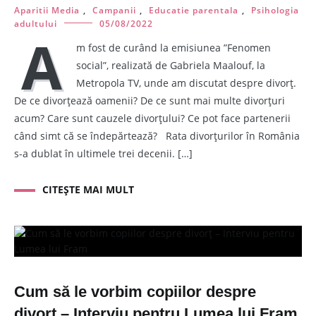
Aparitii Media
,
Campanii
,
Educatie parentala
,
Psihologia
adultului
05/08/2022
A
m fost de curând la emisiunea ”Fenomen
social”, realizată de Gabriela Maalouf, la
Metropola TV, unde am discutat despre divorț.
De ce divorțează oamenii? De ce sunt mai multe divorțuri
acum? Care sunt cauzele divorțului? Ce pot face partenerii
când simt că se îndepărtează? Rata divorțurilor în România
s-a dublat în ultimele trei decenii. […]
CITEȘTE MAI MULT
Cum să le vorbim copiilor despre
divorț – Interviu pentru Lumea lui Fram