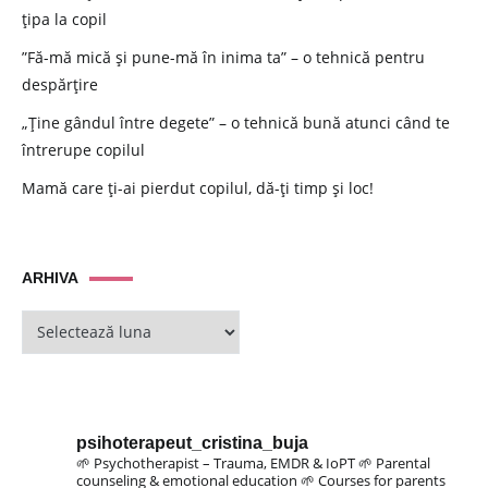
țipa la copil
”Fă-mă mică și pune-mă în inima ta” – o tehnică pentru
despărțire
„Ține gândul între degete” – o tehnică bună atunci când te
întrerupe copilul
Mamă care ți-ai pierdut copilul, dă-ți timp și loc!
ARHIVA
ARHIVA
psihoterapeut_cristina_buja
🌱 Psychotherapist – Trauma, EMDR & IoPT
🌱 Parental
counseling & emotional education
🌱 Courses for parents