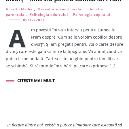
Aparitii Media
,
Dezvoltare emotionala
,
Educatie
parentala
,
Psihologia adultului
,
Psihologia copilului
09/12/2021
A
m povestit într-un interviu pentru Lumea lui
Fram despre ”Cum să le vorbim copiilor despre
divorț”. Și am pregătit pentru voi o carte despre
divorț, care este gata să intre la tipografie. Vă anunț când va
putea fi comandată. Cartea este un ghid pentru familii care
se schimbă. Și răspunde întrebării pe care o primesc […]
CITEȘTE MAI MULT
În fiecare dintre noi, există o putere uimitoare care așteaptă să