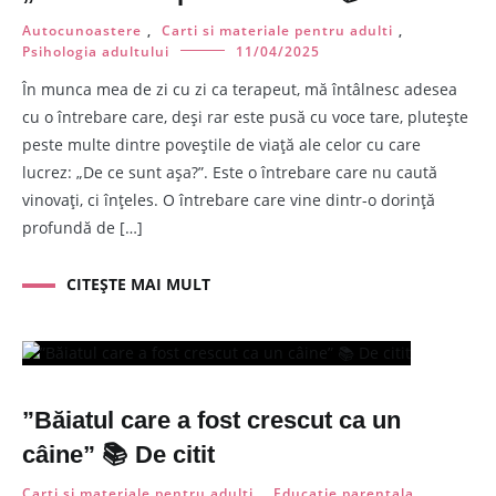
Autocunoastere
,
Carti si materiale pentru adulti
,
Psihologia adultului
11/04/2025
În munca mea de zi cu zi ca terapeut, mă întâlnesc adesea
cu o întrebare care, deși rar este pusă cu voce tare, plutește
peste multe dintre poveștile de viață ale celor cu care
lucrez: „De ce sunt așa?”. Este o întrebare care nu caută
vinovați, ci înțeles. O întrebare care vine dintr-o dorință
profundă de […]
CITEȘTE MAI MULT
”Băiatul care a fost crescut ca un
câine” 📚 De citit
Carti si materiale pentru adulti
,
Educatie parentala
,