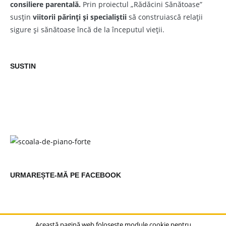
consiliere parentală.
Prin proiectul „Rădăcini Sănătoase”
susțin
viitorii părinți și specialiștii
să construiască relații
sigure și sănătoase încă de la începutul vieții.
SUSTIN
URMAREȘTE-MĂ PE FACEBOOK
Această pagină web folosește module cookie pentru