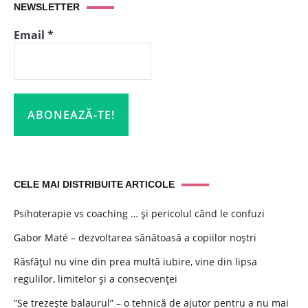
NEWSLETTER
Email
*
CELE MAI DISTRIBUITE ARTICOLE
Psihoterapie vs coaching … și pericolul când le confuzi
Gabor Maté – dezvoltarea sănătoasă a copiilor noștri
Răsfățul nu vine din prea multă iubire, vine din lipsa
regulilor, limitelor și a consecvenței
”Se trezește balaurul” – o tehnică de ajutor pentru a nu mai