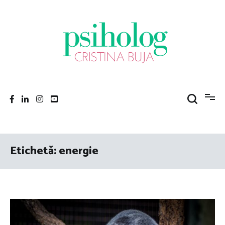
Sari
la
conținut
Psiholog Cristina Buja
Porniți pe drumul către voi!
Etichetă:
energie