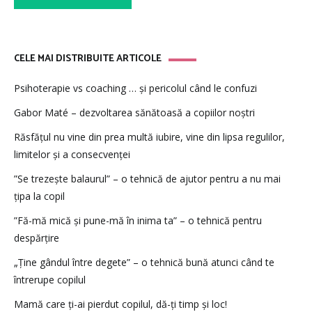
CELE MAI DISTRIBUITE ARTICOLE
Psihoterapie vs coaching … și pericolul când le confuzi
Gabor Maté – dezvoltarea sănătoasă a copiilor noștri
Răsfățul nu vine din prea multă iubire, vine din lipsa regulilor,
limitelor și a consecvenței
”Se trezește balaurul” – o tehnică de ajutor pentru a nu mai
țipa la copil
”Fă-mă mică și pune-mă în inima ta” – o tehnică pentru
despărțire
„Ține gândul între degete” – o tehnică bună atunci când te
întrerupe copilul
Mamă care ți-ai pierdut copilul, dă-ți timp și loc!