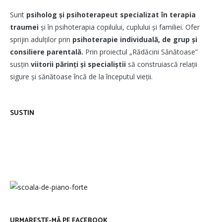
Sunt
psiholog și psihoterapeut
specializat în terapia
traumei
și în psihoterapia copilului, cuplului și familiei. Ofer
sprijin adulților prin
psihoterapie individuală, de grup și
consiliere parentală.
Prin proiectul „Rădăcini Sănătoase”
susțin
viitorii părinți și specialiștii
să construiască relații
sigure și sănătoase încă de la începutul vieții.
SUSTIN
URMAREȘTE-MĂ PE FACEBOOK