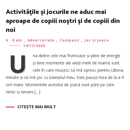
Activitățile și jocurile ne aduc mai
aproape de copiii noștri și de copiii din
noi
6 - 8 ani
,
Advertoriale
,
Campanii
,
Joc si joaca
14/12/2020
U
na dintre cele mai frumoase și pline de energie
și bine momente ale vieții mele de mamă sunt
cele în care reușesc să mă opresc pentru câteva
minute și să mă joc cu băiețelul meu. Este pauza mea de la a fi
om mare. Momentele acestea de joacă sunt părți pe care
nimic și nimeni […]
CITEȘTE MAI MULT