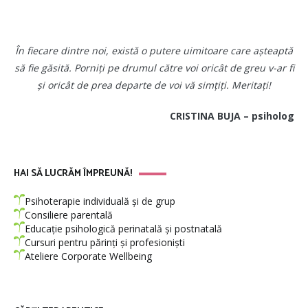
În fiecare dintre noi, există o putere uimitoare care așteaptă
să fie găsită. Porniți pe drumul către voi oricât de greu v-ar fi
și oricât de prea departe de voi vă simțiți. Meritați!
CRISTINA BUJA – psiholog
HAI SĂ LUCRĂM ÎMPREUNĂ!
Psihoterapie individuală și de grup
Consiliere parentală
Educație psihologică perinatală și postnatală
Cursuri pentru părinți și profesioniști
Ateliere Corporate Wellbeing