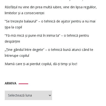
Răsfățul nu vine din prea multă iubire, vine din lipsa regulilor,
limitelor și a consecvenței
”Se trezește balaurul” – o tehnică de ajutor pentru a nu mai
țipa la copil
”Fă-mă mică și pune-mă în inima ta” – o tehnică pentru
despărțire
„Ține gândul între degete” – o tehnică bună atunci când te
întrerupe copilul
Mamă care ți-ai pierdut copilul, dă-ți timp și loc!
ARHIVA
ARHIVA