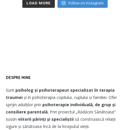
Follow on Instagram
LOAD MORE
DESPRE MINE
Sunt
psiholog și psihoterapeut
specializat în terapia
traumei
și în psihoterapia copilului, cuplului și familiei. Ofer
sprijin adulților prin
psihoterapie individuală, de grup și
consiliere parentală.
Prin proiectul „Rădăcini Sănătoase”
susțin
viitorii părinți și specialiștii
să construiască relații
sigure și sănătoase încă de la începutul vieții.