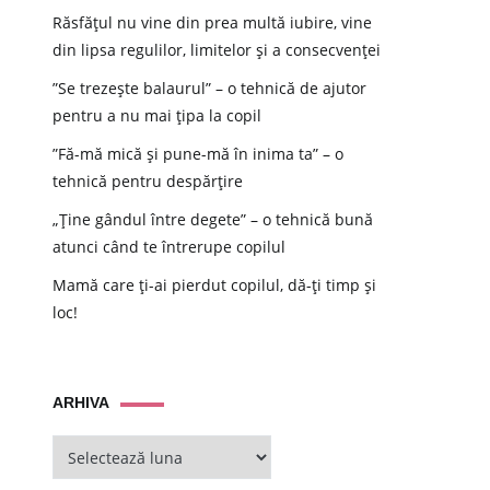
Răsfățul nu vine din prea multă iubire, vine
din lipsa regulilor, limitelor și a consecvenței
”Se trezește balaurul” – o tehnică de ajutor
pentru a nu mai țipa la copil
”Fă-mă mică și pune-mă în inima ta” – o
tehnică pentru despărțire
„Ține gândul între degete” – o tehnică bună
atunci când te întrerupe copilul
Mamă care ți-ai pierdut copilul, dă-ți timp și
loc!
ARHIVA
ARHIVA