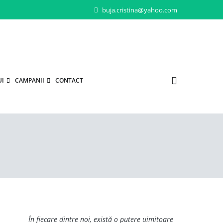
buja.cristina@yahoo.com
UI
CAMPANII
CONTACT
În fiecare dintre noi, există o putere uimitoare