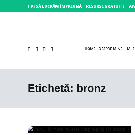
Sari
HAI SĂ LUCRĂM ÎMPREUNĂ
RESURSE GRATUITE
AP
la
conținut
HOME
DESPRE MINE
HAI 
Etichetă:
bronz