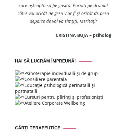
care așteaptă să fie găsită. Porniți pe drumul
către voi oricât de greu v-ar fi și oricât de prea
departe de voi vă simțiți. Meritați!
CRISTINA BUJA – psiholog
HAI SĂ LUCRĂM ÎMPREUNĂ!
Psihoterapie individuală și de grup
Consiliere parentală
Educație psihologică perinatală și
postnatală
Cursuri pentru părinți și profesioniști
Ateliere Corporate Wellbeing
CĂRȚI TERAPEUTICE