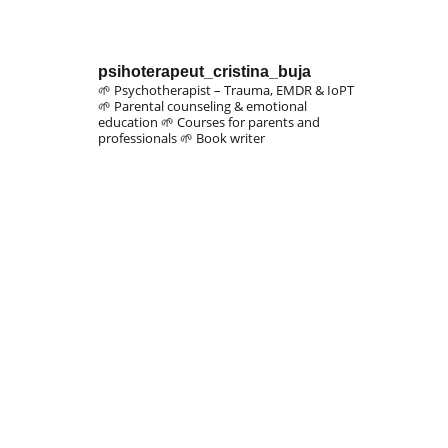
psihoterapeut_cristina_buja
🌱 Psychotherapist – Trauma, EMDR & IoPT
🌱 Parental counseling & emotional
education
🌱 Courses for parents and
professionals
🌱 Book writer