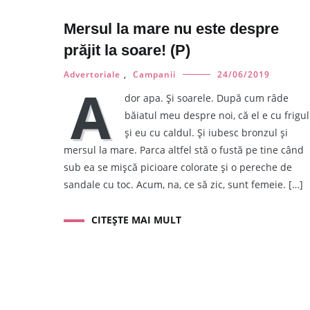
Mersul la mare nu este despre
prăjit la soare! (P)
Advertoriale
,
Campanii
24/06/2019
A
dor apa. Și soarele. După cum râde
băiatul meu despre noi, că el e cu frigul
și eu cu caldul. Și iubesc bronzul și
mersul la mare. Parca altfel stă o fustă pe tine când
sub ea se mișcă picioare colorate și o pereche de
sandale cu toc. Acum, na, ce să zic, sunt femeie. […]
CITEȘTE MAI MULT