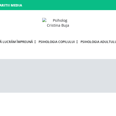
ARITII MEDIA
Porniți pe drumul către voi!
Psiholog Cristina Buja
SĂ LUCRĂM ÎMPREUNĂ
PSIHOLOGIA COPILULUI
PSIHOLOGIA ADULTUL