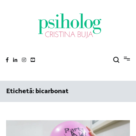
Sari
la
conținut
Psiholog Cristina Buja
Porniți pe drumul către voi!
Etichetă:
bicarbonat