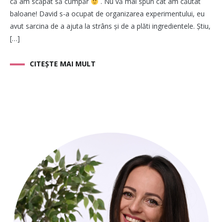
că am scăpat să cumpăr
. Nu vă mai spun cât am căutat
baloane! David s-a ocupat de organizarea experimentului, eu
avut sarcina de a ajuta la strâns și de a plăti ingredientele. Știu,
[…]
CITEȘTE MAI MULT