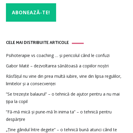
CELE MAI DISTRIBUITE ARTICOLE
Psihoterapie vs coaching … și pericolul când le confuzi
Gabor Maté – dezvoltarea sănătoasă a copiilor noștri
Răsfățul nu vine din prea multă iubire, vine din lipsa regulilor,
limitelor și a consecvenței
”Se trezește balaurul” – o tehnică de ajutor pentru a nu mai
țipa la copil
”Fă-mă mică și pune-mă în inima ta” – o tehnică pentru
despărțire
„Ține gândul între degete” – o tehnică bună atunci când te