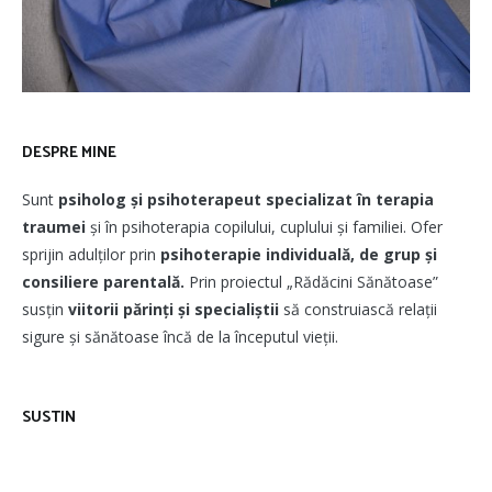
DESPRE MINE
Sunt
psiholog și psihoterapeut
specializat în terapia
traumei
și în psihoterapia copilului, cuplului și familiei. Ofer
sprijin adulților prin
psihoterapie individuală, de grup și
consiliere parentală.
Prin proiectul „Rădăcini Sănătoase”
susțin
viitorii părinți și specialiștii
să construiască relații
sigure și sănătoase încă de la începutul vieții.
SUSTIN