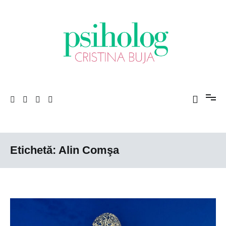
Sari
la
conținut
Porniți pe drumul către voi!
Psiholog Cristina Buja
Etichetă:
Alin Comşa