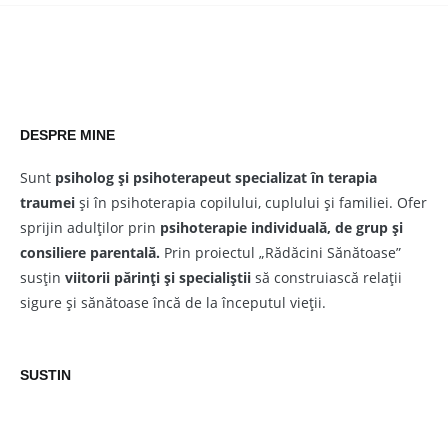
DESPRE MINE
Sunt
psiholog și psihoterapeut
specializat în terapia
traumei
și în psihoterapia copilului, cuplului și familiei. Ofer
sprijin adulților prin
psihoterapie individuală, de grup și
consiliere parentală.
Prin proiectul „Rădăcini Sănătoase”
susțin
viitorii părinți și specialiștii
să construiască relații
sigure și sănătoase încă de la începutul vieții.
SUSTIN