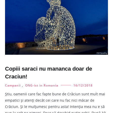
Copiii saraci nu mananca doar de
Craciun!
Campanii
,
ONG-ist in Romania
16/12/2018
Știu, oamenii care fac fapte bune de Crăciun sunt mult mai
empatici și atenți decât cei care nu fac nici măcar de
Crăciun. Și le mulțumesc pentru asta! Intenția mea nu e să
pun la colț pe nimeni. Doar să deschid puțin ochii. După 10