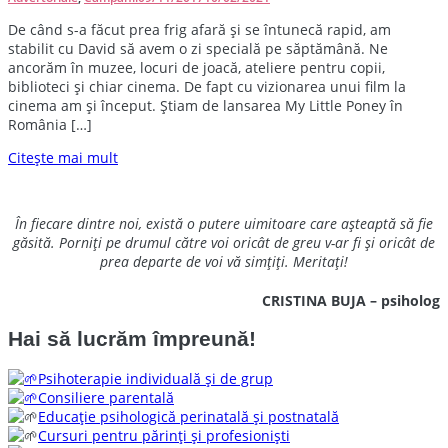
D
e când s-a făcut prea frig afară și se întunecă rapid, am
stabilit cu David să avem o zi specială pe săptămână. Ne
ancorăm în muzee, locuri de joacă, ateliere pentru copii,
biblioteci și chiar cinema. De fapt cu vizionarea unui film la
cinema am și început. Știam de lansarea My Little Poney în
România […]
Citește mai mult
În fiecare dintre noi, există o putere uimitoare care așteaptă să fie
găsită. Porniți pe drumul către voi oricât de greu v-ar fi și oricât de
prea departe de voi vă simțiți. Meritați!
CRISTINA BUJA – psiholog
Hai să lucrăm împreună!
Psihoterapie individuală și de grup
Consiliere parentală
Educație psihologică perinatală și postnatală
Cursuri pentru părinți și profesioniști