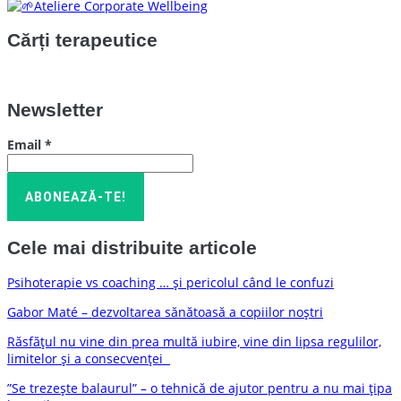
Ateliere Corporate Wellbeing
Cărți terapeutice
Newsletter
Email
*
Cele mai distribuite articole
Psihoterapie vs coaching … și pericolul când le confuzi
Gabor Maté – dezvoltarea sănătoasă a copiilor noștri
Răsfățul nu vine din prea multă iubire, vine din lipsa regulilor,
limitelor și a consecvenței
”Se trezește balaurul” – o tehnică de ajutor pentru a nu mai țipa