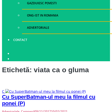
GAZDUIESC POVESTI
ONG-IST IN ROMANIA
ADVERTORIALE
CONTACT
Etichetă:
viata ca o gluma
C
Cu SuperBatman-ul meu la filmul cu
ponei (P)
Advertoriale
,
Campanii
09/11/2017
10/02/2021