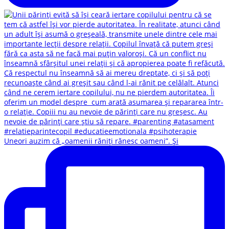
Uneori auzim că „oamenii răniți rănesc oameni”. Și