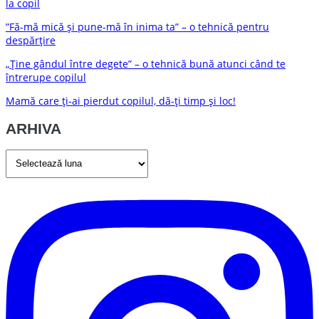
la copil
”Fă-mă mică și pune-mă în inima ta” – o tehnică pentru
despărțire
„Ține gândul între degete” – o tehnică bună atunci când te
întrerupe copilul
Mamă care ți-ai pierdut copilul, dă-ți timp și loc!
ARHIVA
ARHIVA