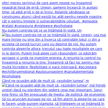
Nu putem controla tot ce se întâmplă în viață. Un
Când ne ocupăm atât de mult să „rezolvăm lumea”, m