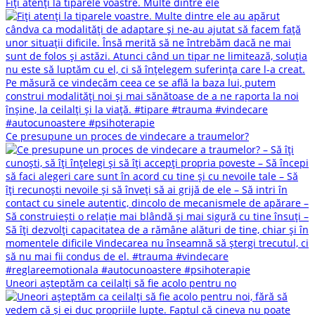
Fiți atenți la tiparele voastre. Multe dintre ele
Ce presupune un proces de vindecare a traumelor?
Uneori așteptăm ca ceilalți să fie acolo pentru no