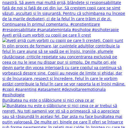
Aveți grijă cum vorbiți cu copiii pe care îi creșt
Bunătatea nu este o slăbiciune și nici ceva ce ar