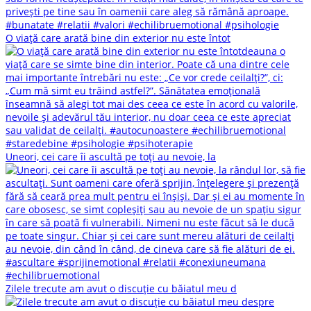
O viață care arată bine din exterior nu este întot
Uneori, cei care îi ascultă pe toți au nevoie, la
Zilele trecute am avut o discuție cu băiatul meu d