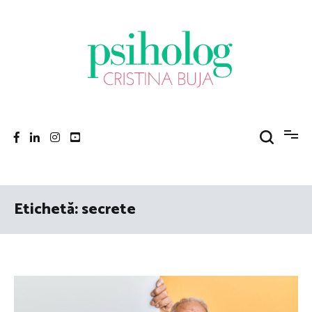
Sari
la
conținut
Psiholog Cristina Buja
Porniți pe drumul către voi!
Etichetă:
secrete