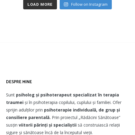
Follow on Instagram
LOAD MORE
DESPRE MINE
Sunt
psiholog și psihoterapeut
specializat în terapia
traumei
și în psihoterapia copilului, cuplului și familiei. Ofer
sprijin adulților prin
psihoterapie individuală, de grup și
consiliere parentală.
Prin proiectul „Rădăcini Sănătoase”
susțin
viitorii părinți și specialiștii
să construiască relații
sigure și sănătoase încă de la începutul vieții.