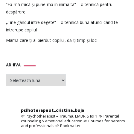
”Fă-mă mică și pune-mă în inima ta” – o tehnică pentru
despărțire
„Ține gândul între degete” – o tehnică bună atunci când te
întrerupe copilul
Mamă care ți-ai pierdut copilul, dă-ți timp și loc!
ARHIVA
ARHIVA
psihoterapeut_cristina_buja
🌱 Psychotherapist – Trauma, EMDR & IoPT
🌱 Parental
counseling & emotional education
🌱 Courses for parents
and professionals
🌱 Book writer