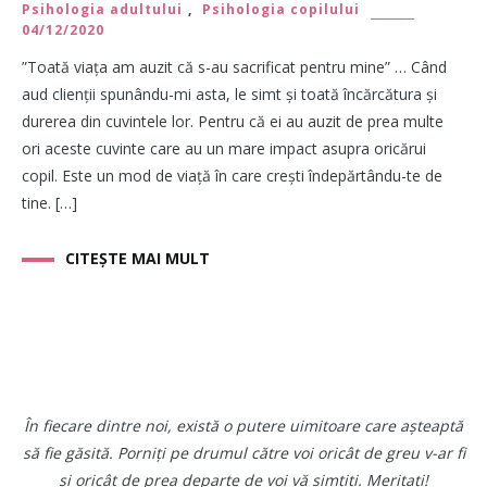
Psihologia adultului
,
Psihologia copilului
04/12/2020
”Toată viața am auzit că s-au sacrificat pentru mine” … Când
aud clienții spunându-mi asta, le simt și toată încărcătura și
durerea din cuvintele lor. Pentru că ei au auzit de prea multe
ori aceste cuvinte care au un mare impact asupra oricărui
copil. Este un mod de viață în care crești îndepărtându-te de
tine. […]
CITEȘTE MAI MULT
În fiecare dintre noi, există o putere uimitoare care așteaptă
să fie găsită. Porniți pe drumul către voi oricât de greu v-ar fi
și oricât de prea departe de voi vă simțiți. Meritați!