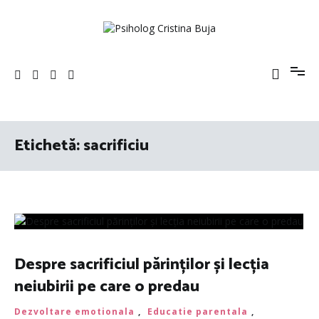
Sari
la
conținut
Psiholog Cristina Buja
Porniți pe drumul către voi!
Etichetă:
sacrificiu
Despre sacrificiul părinților și lecția
neiubirii pe care o predau
Dezvoltare emotionala
,
Educatie parentala
,