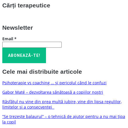
Cărți terapeutice
Newsletter
Email
*
Cele mai distribuite articole
Psihoterapie vs coaching … și pericolul când le confuzi
Gabor Maté – dezvoltarea sănătoasă a copiilor noștri
Răsfățul nu vine din prea multă iubire, vine din lipsa regulilor,
limitelor și a consecvenței
”Se trezește balaurul” – o tehnică de ajutor pentru a nu mai țipa
la copil