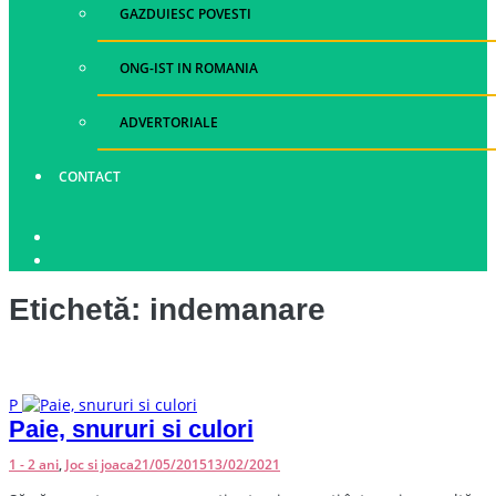
GAZDUIESC POVESTI
ONG-IST IN ROMANIA
ADVERTORIALE
CONTACT
Etichetă:
indemanare
P
Paie, snururi si culori
1 - 2 ani
,
Joc si joaca
21/05/2015
13/02/2021