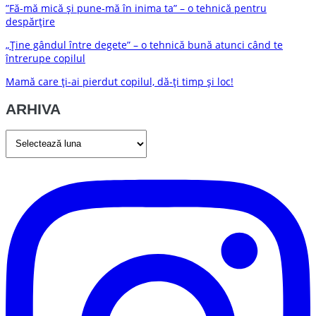
”Fă-mă mică și pune-mă în inima ta” – o tehnică pentru
despărțire
„Ține gândul între degete” – o tehnică bună atunci când te
întrerupe copilul
Mamă care ți-ai pierdut copilul, dă-ți timp și loc!
ARHIVA
ARHIVA