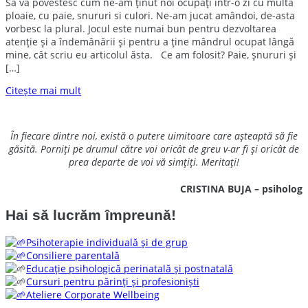
S
ă vă povestesc cum ne-am ținut noi ocupați într-o zi cu multă
ploaie, cu paie, snururi si culori. Ne-am jucat amândoi, de-asta
vorbesc la plural. Jocul este numai bun pentru dezvoltarea
atenție și a îndemânării și pentru a ține mândrul ocupat lângă
mine, cât scriu eu articolul ăsta. Ce am folosit? Paie, șnururi și
[…]
Citește mai mult
În fiecare dintre noi, există o putere uimitoare care așteaptă să fie
găsită. Porniți pe drumul către voi oricât de greu v-ar fi și oricât de
prea departe de voi vă simțiți. Meritați!
CRISTINA BUJA – psiholog
Hai să lucrăm împreună!
Psihoterapie individuală și de grup
Consiliere parentală
Educație psihologică perinatală și postnatală
Cursuri pentru părinți și profesioniști
Ateliere Corporate Wellbeing