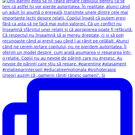
Uneori auzim că „oamenii răniți rănesc oameni”. Și