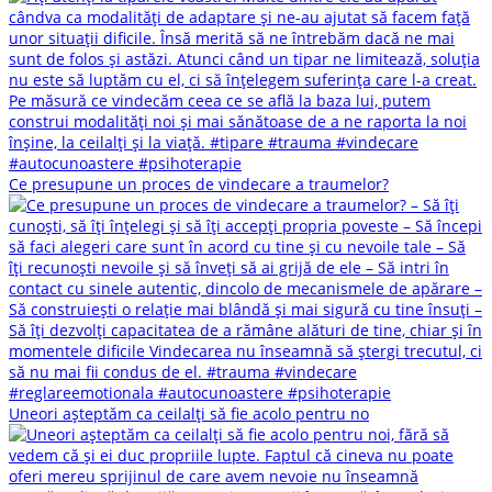
Ce presupune un proces de vindecare a traumelor?
Uneori așteptăm ca ceilalți să fie acolo pentru no