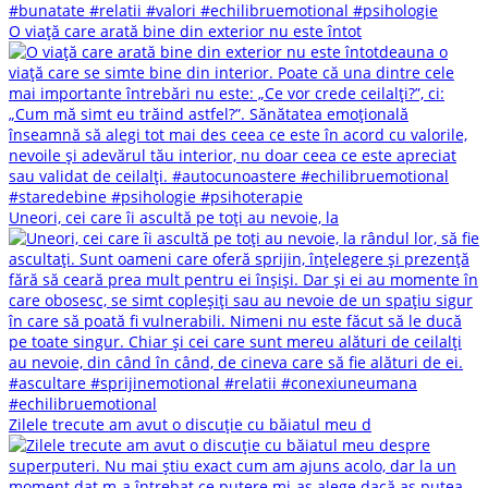
O viață care arată bine din exterior nu este întot
Uneori, cei care îi ascultă pe toți au nevoie, la
Zilele trecute am avut o discuție cu băiatul meu d