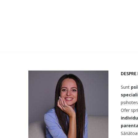
DESPRE 
Sunt
psi
special
psihotera
Ofer spri
individu
parenta
Sănătoas