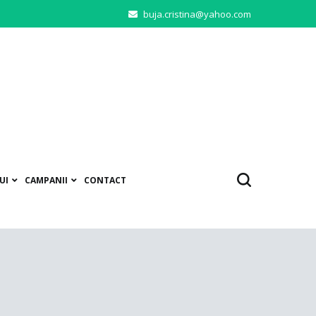
buja.cristina@yahoo.com
UI
CAMPANII
CONTACT