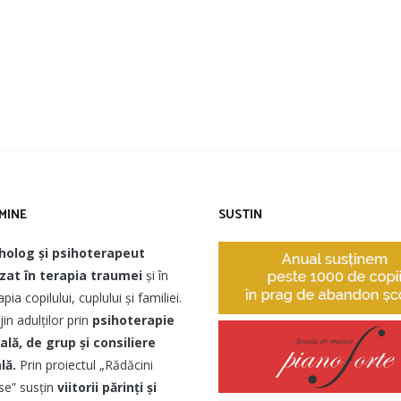
MINE
SUSTIN
holog și psihoterapeut
izat în terapia traumei
și în
pia copilului, cuplului și familiei.
jin adulților prin
psihoterapie
ală, de grup și consiliere
lă.
Prin proiectul „Rădăcini
e” susțin
viitorii părinți și