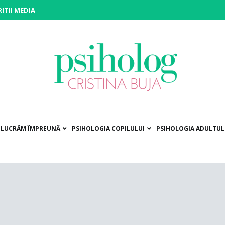
ITII MEDIA
siholog Cristina Buja
rniți pe drumul către voi!
Ă LUCRĂM ÎMPREUNĂ
PSIHOLOGIA COPILULUI
PSIHOLOGIA ADULTUL