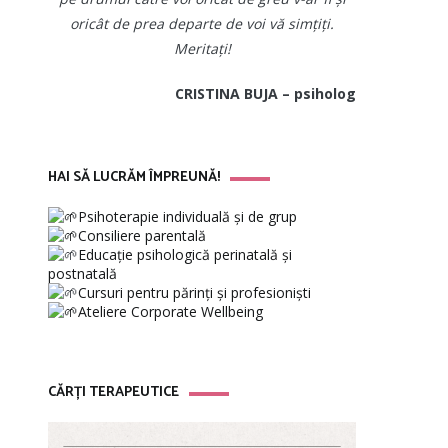
oricât de prea departe de voi vă simțiți.
Meritați!
CRISTINA BUJA – psiholog
HAI SĂ LUCRĂM ÎMPREUNĂ!
Psihoterapie individuală și de grup
Consiliere parentală
Educație psihologică perinatală și
postnatală
Cursuri pentru părinți și profesioniști
Ateliere Corporate Wellbeing
CĂRȚI TERAPEUTICE