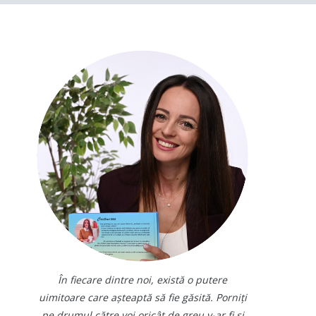
În fiecare dintre noi, există o putere
uimitoare care așteaptă să fie găsită. Porniți
pe drumul către voi oricât de greu v-ar fi și