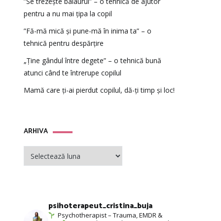
”Se trezește balaurul” – o tehnică de ajutor
pentru a nu mai țipa la copil
”Fă-mă mică și pune-mă în inima ta” – o
tehnică pentru despărțire
„Ține gândul între degete” – o tehnică bună
atunci când te întrerupe copilul
Mamă care ți-ai pierdut copilul, dă-ți timp și loc!
ARHIVA
ARHIVA
psihoterapeut_cristina_buja
Psychotherapist – Trauma, EMDR &