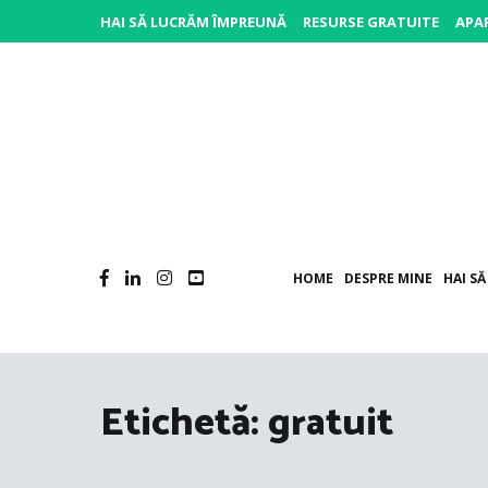
Sari
HAI SĂ LUCRĂM ÎMPREUNĂ
RESURSE GRATUITE
APAR
la
conținut
P
Po
HOME
DESPRE MINE
HAI S
Etichetă:
gratuit