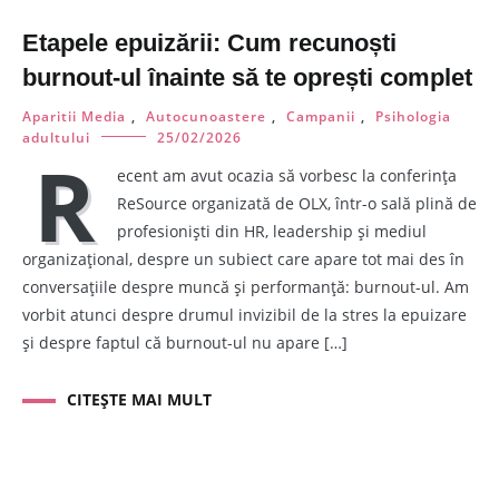
Etapele epuizării: Cum recunoști
burnout-ul înainte să te oprești complet
Aparitii Media
,
Autocunoastere
,
Campanii
,
Psihologia
adultului
25/02/2026
R
ecent am avut ocazia să vorbesc la conferința
ReSource organizată de OLX, într-o sală plină de
profesioniști din HR, leadership și mediul
organizațional, despre un subiect care apare tot mai des în
conversațiile despre muncă și performanță: burnout-ul. Am
vorbit atunci despre drumul invizibil de la stres la epuizare
și despre faptul că burnout-ul nu apare […]
CITEȘTE MAI MULT