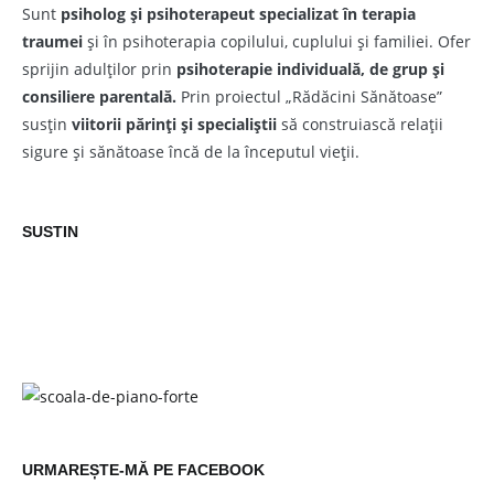
Sunt
psiholog și psihoterapeut
specializat în terapia
traumei
și în psihoterapia copilului, cuplului și familiei. Ofer
sprijin adulților prin
psihoterapie individuală, de grup și
consiliere parentală.
Prin proiectul „Rădăcini Sănătoase”
susțin
viitorii părinți și specialiștii
să construiască relații
sigure și sănătoase încă de la începutul vieții.
SUSTIN
URMAREȘTE-MĂ PE FACEBOOK