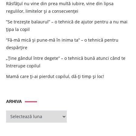
Răsfățul nu vine din prea multă iubire, vine din lipsa
regulilor, limitelor și a consecvenței
”Se trezește balaurul” – o tehnică de ajutor pentru a nu mai
țipa la copil
”Fă-mă mică și pune-mă în inima ta” – o tehnică pentru
despărțire
„Ține gândul între degete” – o tehnică bună atunci când te
întrerupe copilul
Mamă care ți-ai pierdut copilul, dă-ți timp și loc!
ARHIVA
ARHIVA