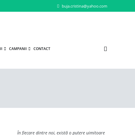
buja.cristina@yahoo.com
UI
CAMPANII
CONTACT
În fiecare dintre noi, există o putere uimitoare