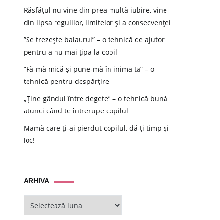
Răsfățul nu vine din prea multă iubire, vine
din lipsa regulilor, limitelor și a consecvenței
”Se trezește balaurul” – o tehnică de ajutor
pentru a nu mai țipa la copil
”Fă-mă mică și pune-mă în inima ta” – o
tehnică pentru despărțire
„Ține gândul între degete” – o tehnică bună
atunci când te întrerupe copilul
Mamă care ți-ai pierdut copilul, dă-ți timp și
loc!
ARHIVA
ARHIVA