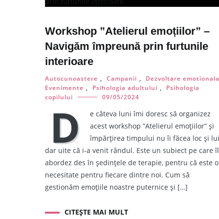
Workshop ”Atelierul emoțiilor” –
Navigăm împreună prin furtunile
interioare
Autocunoastere
,
Campanii
,
Dezvoltare emotional
Evenimente
,
Psihologia adultului
,
Psihologia
copilului
09/05/2024
D
e câteva luni îmi doresc să organizez
acest workshop ”Atelierul emoțiilor” și
împărțirea timpului nu îi făcea loc și lui
dar uite că i-a venit rândul. Este un subiect pe care îl
abordez des în ședințele de terapie, pentru că este o
necesitate pentru fiecare dintre noi. Cum să
gestionăm emoțiile noastre puternice și […]
CITEȘTE MAI MULT