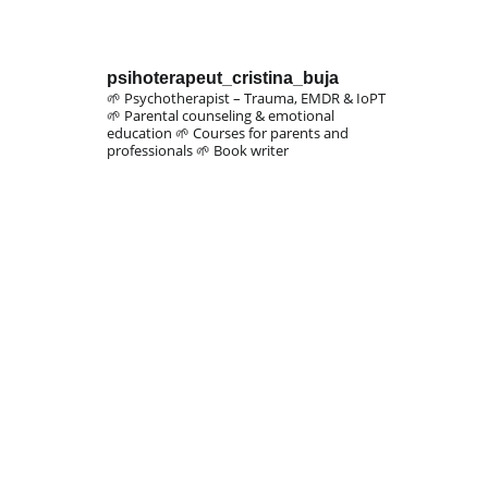
psihoterapeut_cristina_buja
🌱 Psychotherapist – Trauma, EMDR & IoPT
🌱 Parental counseling & emotional
education
🌱 Courses for parents and
professionals
🌱 Book writer