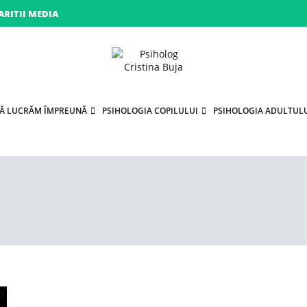
ARITII MEDIA
Porniți pe drumul către voi!
Psiholog Cristina Buja
SĂ LUCRĂM ÎMPREUNĂ
PSIHOLOGIA COPILULUI
PSIHOLOGIA ADULTUL