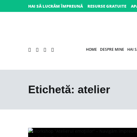
Sari
HAI SĂ LUCRĂM ÎMPREUNĂ
RESURSE GRATUITE
AP
la
conținut
HOME
DESPRE MINE
HAI 
Etichetă:
atelier