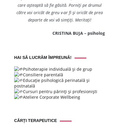
care așteaptă să fie găsită. Porniți pe drumul
către voi oricât de greu v-ar fi și oricât de prea
departe de voi vă simțiți. Meritați!
CRISTINA BUJA – psiholog
HAI SĂ LUCRĂM ÎMPREUNĂ!
Psihoterapie individuală și de grup
Consiliere parentală
Educație psihologică perinatală și
postnatală
Cursuri pentru părinți și profesioniști
Ateliere Corporate Wellbeing
CĂRȚI TERAPEUTICE