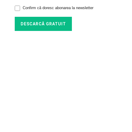
Confirm că doresc abonarea la newsletter
SERVICII
Pihoterapie individuală
Consiliere parentală
Educație psihologică perinatală și
postnatală
Educație psihologică pentru părinți și
specialișt