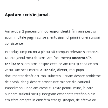
Apoi am scris în
jurnal
.
Am avut și 2 prieteni prin
corespondență.
Îmi amintesc și
acum multele pagini scrise și entuziasmul primirii unei scrisori
consistente.
În același timp nu mi-a plăcut să compun referate și recenzii.
Nu era genul meu de scris. Am fost mereu
ancorată în
realitate
și am scris despre ceea ce am trăit și ceea ce am
văzut. Am scris mereu
autentic, direct
, mai puțin
documentat decât azi, mai subiectiv. Scriam despre probleme
de acasă, dar și despre prostituate minore din cartierul
Pantelimon, unde am crescut. Texte pentru mine, în care
puneam sufletul meu și integram experiența trecând-o din
emisfera dreapta în emisfera stangă și’napoi, de câteva ori.