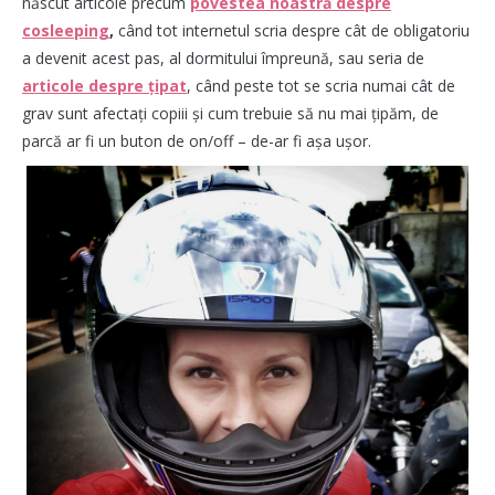
născut articole precum
povestea noastră despre
cosleeping
,
când tot internetul scria despre cât de obligatoriu
a devenit acest pas, al dormitului împreună, sau seria de
articole despre țipat
, când peste tot se scria numai cât de
grav sunt afectați copiii și cum trebuie să nu mai țipăm, de
parcă ar fi un buton de on/off – de-ar fi așa ușor.