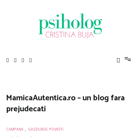
Sari
la
conținut
Psiholog Cristina Buja
Porniți pe drumul către voi!
MamicaAutentica.ro – un blog fara
prejudecati
CAMPANII
,
GAZDUIESC POVESTI