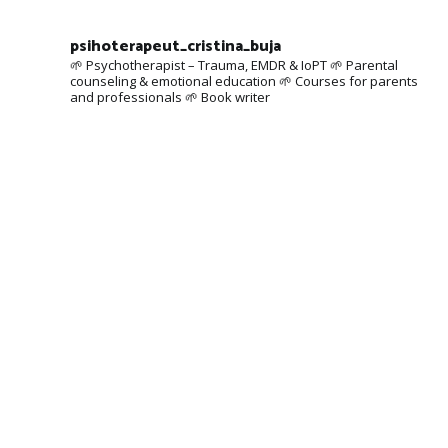
psihoterapeut_cristina_buja
🌱 Psychotherapist – Trauma, EMDR & IoPT
🌱 Parental
counseling & emotional education
🌱 Courses for parents
and professionals
🌱 Book writer