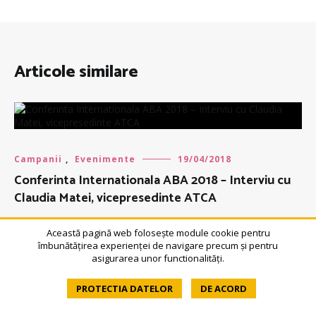
Articole similare
Campanii
,
Evenimente
19/04/2018
Conferinta Internationala ABA 2018 – Interviu cu
Claudia Matei, vicepresedinte ATCA
Această pagină web folosește module cookie pentru
îmbunătățirea experienței de navigare precum și pentru
asigurarea unor functionalități.
Campanii
,
ONG-ist in Romania
28/11/2019
PROTECTIA DATELOR
DE ACORD
Educația este salvarea copiilor săraci!