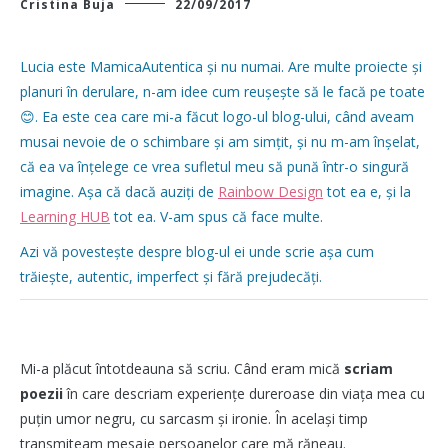
Cristina Buja
22/09/2017
Lucia este MamicaAutentica și nu numai. Are multe proiecte și
planuri în derulare, n-am idee cum reușește să le facă pe toate
😊.
Ea este cea care mi-a făcut logo-ul blog-ului, când aveam
musai nevoie de o schimbare și am simțit, și nu m-am înșelat,
că ea va înțelege ce vrea sufletul meu să pună într-o singură
imagine. Așa că dacă auziți de
Rainbow Design
tot ea e, și la
Learning HUB
tot ea. V-am spus că face multe.
Azi vă povestește despre blog-ul ei unde scrie așa cum
trăiește, autentic, imperfect și fără prejudecăți.
Mi-a plăcut întotdeauna să scriu. Când eram mică
scriam
poezii
în care descriam experiențe dureroase din viața mea cu
puțin umor negru, cu sarcasm și ironie. În același timp
transmiteam mesaje persoanelor care mă răneau.