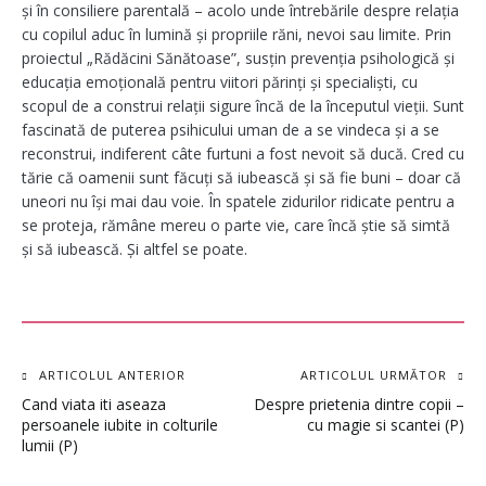
și în consiliere parentală – acolo unde întrebările despre relația
cu copilul aduc în lumină și propriile răni, nevoi sau limite. Prin
proiectul „Rădăcini Sănătoase”, susțin prevenția psihologică și
educația emoțională pentru viitori părinți și specialiști, cu
scopul de a construi relații sigure încă de la începutul vieții. Sunt
fascinată de puterea psihicului uman de a se vindeca și a se
reconstrui, indiferent câte furtuni a fost nevoit să ducă. Cred cu
tărie că oamenii sunt făcuți să iubească și să fie buni – doar că
uneori nu își mai dau voie. În spatele zidurilor ridicate pentru a
se proteja, rămâne mereu o parte vie, care încă știe să simtă
și să iubească. Și altfel se poate.
Navigare
ARTICOLUL ANTERIOR
ARTICOLUL URMĂTOR
Cand viata iti aseaza
Despre prietenia dintre copii –
în
persoanele iubite in colturile
cu magie si scantei (P)
lumii (P)
articole