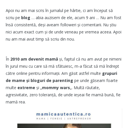
Apoi nu am mai scris în jurnalul pe hârtie, ci am început să
scriu pe
blog
… abia auzisem de ele, acum 9 ani … Nu am fost
însă consistentă, deși aveam followeri și comentarii. Nu știu
nici acum exact cum și de unde veneau pe vremea aceea. Apoi
nu am mai avut timp să scriu din nou.
În
2010 am devenit mamă
și, faptul că nu am avut pe nimeni
în jurul meu cu care să mă sfătuiesc, m-a făcut să mă îndrept
către online pentru informații. Am găsit astfel multe
grupuri
de mame și bloguri de parenting
pe unde găseam foarte
multe
extreme
și „
mommy
wars
„. Multă răutate,
agresivitate, zero toleranță, de unde ieșeai fie mamă bună, fie
mamă rea.