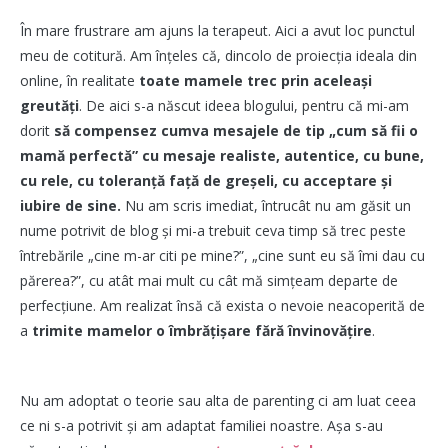
În mare frustrare am ajuns la terapeut. Aici a avut loc punctul
meu de cotitură. Am înțeles că, dincolo de proiecția ideala din
online, în realitate
toate mamele trec prin aceleași
greutăți
. De aici s-a născut ideea blogului, pentru că mi-am
dorit
să compensez cumva mesajele de tip „cum să fii o
mamă perfectă” cu mesaje realiste, autentice, cu bune,
cu rele, cu toleranță față de greșeli, cu acceptare și
iubire de sine.
Nu am scris imediat, întrucât nu am găsit un
nume potrivit de blog și mi-a trebuit ceva timp să trec peste
întrebările „cine m-ar citi pe mine?”, „cine sunt eu să îmi dau cu
părerea?”, cu atât mai mult cu cât mă simțeam departe de
perfecțiune. Am realizat însă că exista o nevoie neacoperită de
a
trimite mamelor o îmbrățișare fără învinovățire
.
Nu am adoptat o teorie sau alta de parenting ci am luat ceea
ce ni s-a potrivit și am adaptat familiei noastre. Așa s-au