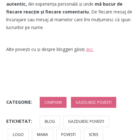
autentic,
din experiența personală și unde
mă bucur de
fiecare reacție și fiecare comentariu.
De fiecare mesaj de
încurajare sau mesaj al mamelor care îmi mulțumesc că spun
lucrurilor pe nume.
Alte povești cu și despre bloggeri găsiți
aici.
CATEGORIE:
CAMPANII
GAZDUIESC POVESTI
ETICHETAT:
BLOG
GAZDUIESC POVESTI
LOGO
MAMA
POVESTI
SCRIS