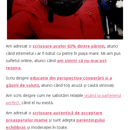
Am adresat o
scrisoare acelor 63% dintre părinți
,
atunci
când internetul i-ar fi bătut cu pietre în piața mare. Mi-am pus
sufletul online, atunci când
am simțit că nu mai pot
respira.
Scriu despre
educație din perspectiva cooperării și a
găsirii de soluții
,
atunci când toți acuză și caută vinovați.
Am scris despre cum ne sabotăm relațiile
visând la partenerul
perfect,
când el nu există.
Am adresat o
scrisoare autentică de acceptare
proaspetelor mame
și sunt adepta
parentingului
echilibrat
și moderației în toate.