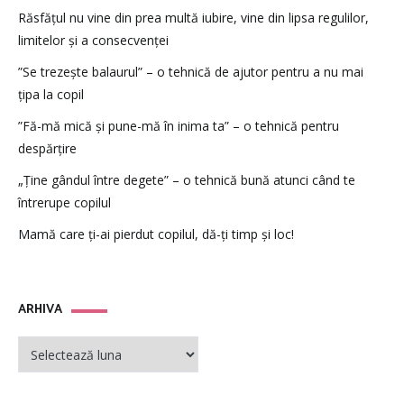
Răsfățul nu vine din prea multă iubire, vine din lipsa regulilor,
limitelor și a consecvenței
”Se trezește balaurul” – o tehnică de ajutor pentru a nu mai
țipa la copil
”Fă-mă mică și pune-mă în inima ta” – o tehnică pentru
despărțire
„Ține gândul între degete” – o tehnică bună atunci când te
întrerupe copilul
Mamă care ți-ai pierdut copilul, dă-ți timp și loc!
ARHIVA
ARHIVA