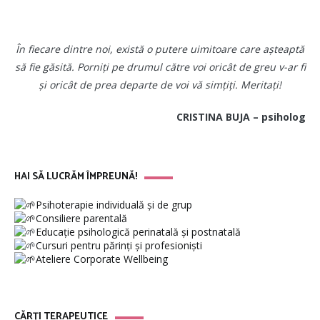
În fiecare dintre noi, există o putere uimitoare care așteaptă
să fie găsită. Porniți pe drumul către voi oricât de greu v-ar fi
și oricât de prea departe de voi vă simțiți. Meritați!
CRISTINA BUJA – psiholog
HAI SĂ LUCRĂM ÎMPREUNĂ!
Psihoterapie individuală și de grup
Consiliere parentală
Educație psihologică perinatală și postnatală
Cursuri pentru părinți și profesioniști
Ateliere Corporate Wellbeing
CĂRȚI TERAPEUTICE